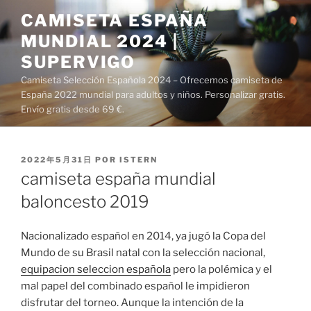
Saltar
CAMISETA ESPAÑA
al
MUNDIAL 2024 |
contenido
SUPERVIGO
Camiseta Selección Española 2024 – Ofrecemos camiseta de
España 2022 mundial para adultos y niños. Personalizar gratis.
Envío gratis desde 69 €.
PUBLICADO
2022年5月31日
POR
ISTERN
EL
camiseta españa mundial
baloncesto 2019
Nacionalizado español en 2014, ya jugó la Copa del
Mundo de su Brasil natal con la selección nacional,
equipacion seleccion española
pero la polémica y el
mal papel del combinado español le impidieron
disfrutar del torneo. Aunque la intención de la