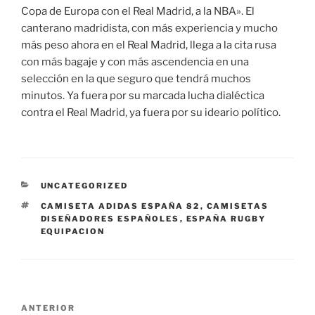
Copa de Europa con el Real Madrid, a la NBA». El
canterano madridista, con más experiencia y mucho
más peso ahora en el Real Madrid, llega a la cita rusa
con más bagaje y con más ascendencia en una
selección en la que seguro que tendrá muchos
minutos. Ya fuera por su marcada lucha dialéctica
contra el Real Madrid, ya fuera por su ideario político.
CATEGORÍAS
UNCATEGORIZED
ETIQUETAS
CAMISETA ADIDAS ESPAÑA 82
,
CAMISETAS
DISEÑADORES ESPAÑOLES
,
ESPAÑA RUGBY
EQUIPACION
Navegación
Entrada
ANTERIOR