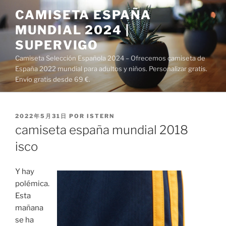
Saltar
CAMISETA ESPAÑA
al
MUNDIAL 2024 |
contenido
SUPERVIGO
Camiseta Selección Española 2024 – Ofrecemos camiseta de
España 2022 mundial para adultos y niños. Personalizar gratis.
Envío gratis desde 69 €.
PUBLICADO
2022年5月31日
POR
ISTERN
EL
camiseta españa mundial 2018
isco
Y hay
polémica.
Esta
mañana
se ha