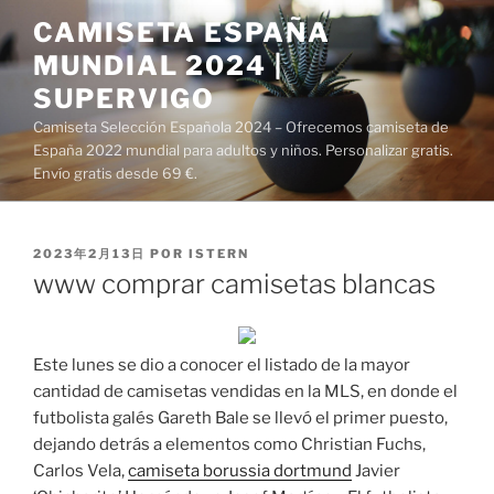
Saltar
CAMISETA ESPAÑA
al
MUNDIAL 2024 |
contenido
SUPERVIGO
Camiseta Selección Española 2024 – Ofrecemos camiseta de
España 2022 mundial para adultos y niños. Personalizar gratis.
Envío gratis desde 69 €.
PUBLICADO
2023年2月13日
POR
ISTERN
EL
www comprar camisetas blancas
Este lunes se dio a conocer el listado de la mayor
cantidad de camisetas vendidas en la MLS, en donde el
futbolista galés Gareth Bale se llevó el primer puesto,
dejando detrás a elementos como Christian Fuchs,
Carlos Vela,
camiseta borussia dortmund
Javier