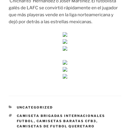
‘Chicharito’ Hernández o Josef Martínez. El futbolista
galés de LAFC se convirtió rápidamente en el jugador
que más playeras vende en la liga norteamericana y
dejó por detrás a las estrellas mexicanas.
CATEGORÍAS
UNCATEGORIZED
ETIQUETAS
CAMISETA BRIGADAS INTERNACIONALES
FUTBOL
,
CAMISETAS BARATAS CFB3
,
CAMISETAS DE FUTBOL QUERETARO