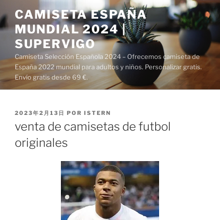
Saltar
CAMISETA ESPAÑA
al
MUNDIAL 2024 |
contenido
SUPERVIGO
Camiseta Selección Española 2024 – Ofrecemos camiseta de
España 2022 mundial para adultos y niños. Personalizar gratis.
Envío gratis desde 69 €.
PUBLICADO
2023年2月13日
POR
ISTERN
EL
venta de camisetas de futbol
originales