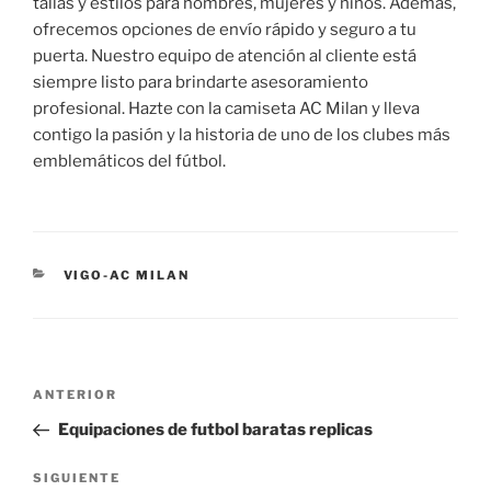
tallas y estilos para hombres, mujeres y niños. Además,
ofrecemos opciones de envío rápido y seguro a tu
puerta. Nuestro equipo de atención al cliente está
siempre listo para brindarte asesoramiento
profesional. Hazte con la camiseta AC Milan y lleva
contigo la pasión y la historia de uno de los clubes más
emblemáticos del fútbol.
CATEGORÍAS
VIGO-AC MILAN
Navegación
Entrada
ANTERIOR
de
anterior:
Equipaciones de futbol baratas replicas
entradas
Siguiente
SIGUIENTE