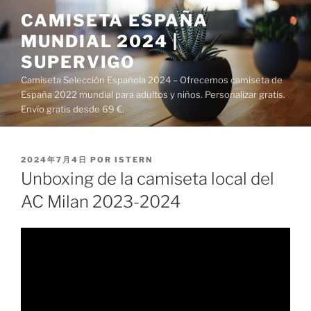
Saltar
CAMISETA ESPAÑA
al
MUNDIAL 2024 |
contenido
SUPERVIGO
Camiseta Selección Española 2024 – Ofrecemos camiseta de
España 2022 mundial para adultos y niños. Personalizar gratis.
Envío gratis desde 69 €.
PUBLICADO
2024年7月4日
POR
ISTERN
EL
Unboxing de la camiseta local del
AC Milan 2023-2024