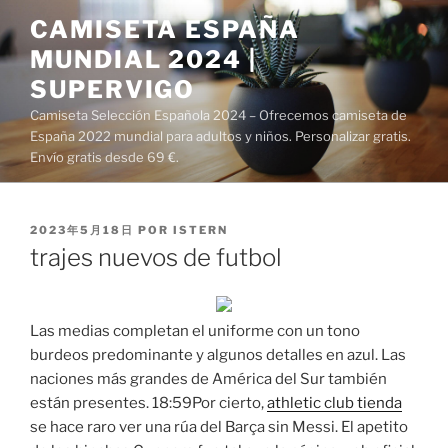
Saltar
CAMISETA ESPAÑA
al
MUNDIAL 2024 |
contenido
SUPERVIGO
Camiseta Selección Española 2024 – Ofrecemos camiseta de
España 2022 mundial para adultos y niños. Personalizar gratis.
Envío gratis desde 69 €.
PUBLICADO
2023年5月18日
POR
ISTERN
EL
trajes nuevos de futbol
Las medias completan el uniforme con un tono
burdeos predominante y algunos detalles en azul. Las
naciones más grandes de América del Sur también
están presentes. 18:59Por cierto,
athletic club tienda
se hace raro ver una rúa del Barça sin Messi. El apetito