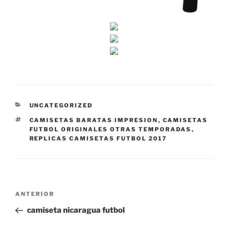
CATEGORÍAS
UNCATEGORIZED
ETIQUETAS
CAMISETAS BARATAS IMPRESION
,
CAMISETAS
FUTBOL ORIGINALES OTRAS TEMPORADAS
,
REPLICAS CAMISETAS FUTBOL 2017
Navegación
Entrada
ANTERIOR
de
anterior:
camiseta nicaragua futbol
entradas