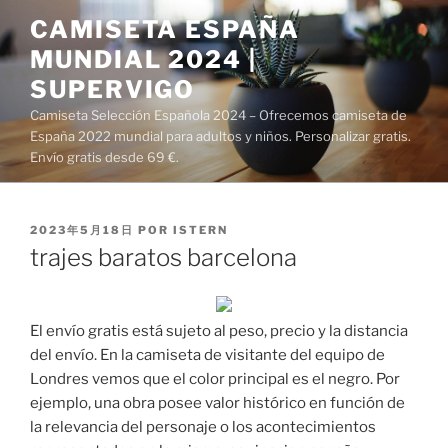
Saltar
CAMISETA ESPAÑA
al
MUNDIAL 2024 |
contenido
SUPERVIGO
Camiseta Selección Española 2024 – Ofrecemos camiseta de
España 2022 mundial para adultos y niños. Personalizar gratis.
Envío gratis desde 69 €.
PUBLICADO
2023年5月18日
POR
ISTERN
EL
trajes baratos barcelona
El envío gratis está sujeto al peso, precio y la distancia
del envío. En la camiseta de visitante del equipo de
Londres vemos que el color principal es el negro. Por
ejemplo, una obra posee valor histórico en función de
la relevancia del personaje o los acontecimientos