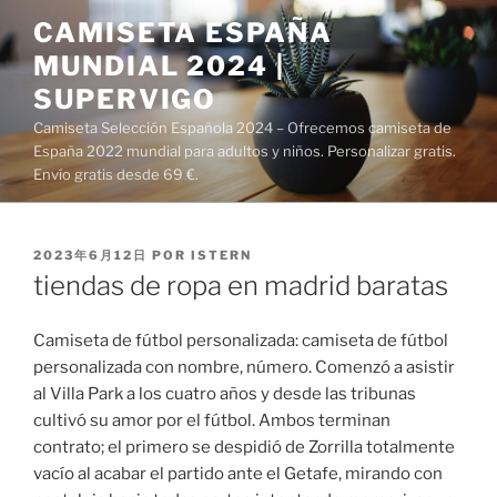
Saltar
CAMISETA ESPAÑA
al
MUNDIAL 2024 |
contenido
SUPERVIGO
Camiseta Selección Española 2024 – Ofrecemos camiseta de
España 2022 mundial para adultos y niños. Personalizar gratis.
Envío gratis desde 69 €.
PUBLICADO
2023年6月12日
POR
ISTERN
EL
tiendas de ropa en madrid baratas
Camiseta de fútbol personalizada: camiseta de fútbol
personalizada con nombre, número. Comenzó a asistir
al Villa Park a los cuatro años y desde las tribunas
cultivó su amor por el fútbol. Ambos terminan
contrato; el primero se despidió de Zorrilla totalmente
vacío al acabar el partido ante el Getafe, mirando con