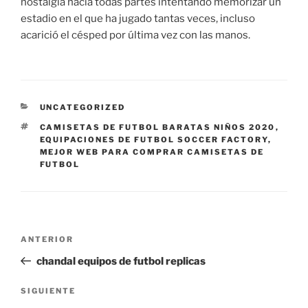
nostalgia hacia todas partes intentando memorizar un
estadio en el que ha jugado tantas veces, incluso
acarició el césped por última vez con las manos.
CATEGORÍAS
UNCATEGORIZED
ETIQUETAS
CAMISETAS DE FUTBOL BARATAS NIÑOS 2020
,
EQUIPACIONES DE FUTBOL SOCCER FACTORY
,
MEJOR WEB PARA COMPRAR CAMISETAS DE
FUTBOL
Navegación
Entrada
ANTERIOR
de
anterior:
chandal equipos de futbol replicas
entradas
Siguiente
SIGUIENTE