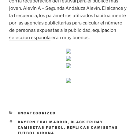
con la recuperación del festival para el público más
joven. Alevín A – Segunda Andaluza Alevín. El alcance y
la frecuencia, los parámetros utilizados habitualmente
por las agencias publicitarias para calcular el número
de personas expuestas a la publicidad,
equipacion
seleccion española
eran muy buenos.
CATEGORÍAS
UNCATEGORIZED
ETIQUETAS
BAYERN THAI MADRID
,
BLACK FRIDAY
CAMISETAS FUTBOL
,
REPLICAS CAMISETAS
FUTBOL GIRONA