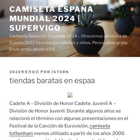
Saltar
CAMISETA ESPAÑA
al
MUNDIAL 2024 |
contenido
SUPERVIGO
Camiseta Selección Española 2024 – Ofrecemos camiseta de
España 2022 mundial para adultos y niños. Personalizar gratis.
Envío gratis desde 69 €.
PUBLICADO
2022年9月8日
POR
ISTERN
EL
tiendas baratas en espaa
Cadete A – División de Honor Cadete. Juvenil A –
División de Honor Juvenil. Durante algunos años se
relacionó el término con algunas presentaciones en el
Festival de la Canción de Eurovisión,
camiseta
tottenham
menos utilizado a partir de los años 2000