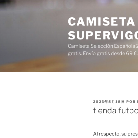
Saltar
al
CAMISETA 
contenido
SUPERVIG
Camiseta Selección Española 2
gratis. Envío gratis desde 69 €.
PUBLICADO
2023年5月18日
POR
EL
tienda futbo
Al respecto, su pre