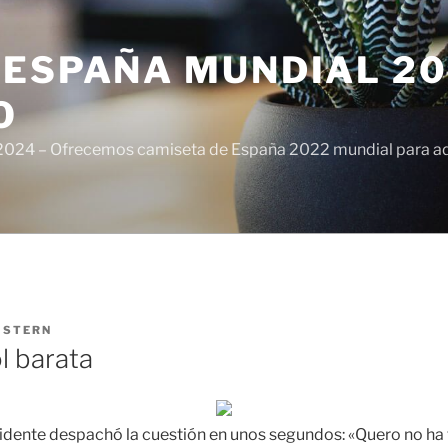
ESPAÑA MUNDIAL 20
O
024 – Ofrecemos camiseta de España 2022 mundial para adul
ISTERN
l barata
sidente despachó la cuestión en unos segundos: «Quero no ha