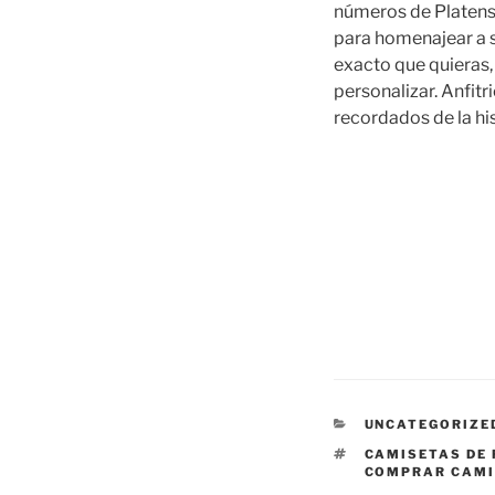
números de Platens
para homenajear a s
exacto que quieras
personalizar. Anfit
recordados de la his
CATEGORÍAS
UNCATEGORIZE
ETIQUETAS
CAMISETAS DE 
COMPRAR CAM