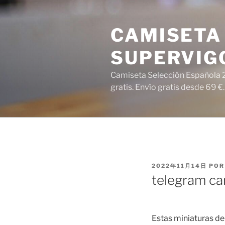
Saltar
al
CAMISETA 
contenido
SUPERVIG
Camiseta Selección Española 2
gratis. Envío gratis desde 69 €.
PUBLICADO
2022年11月14日
PO
EL
telegram ca
Estas miniaturas de