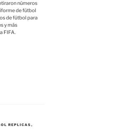
etiraron números
niforme de fútbol
os de fútbol para
es y más
la FIFA.
BOL REPLICAS
,