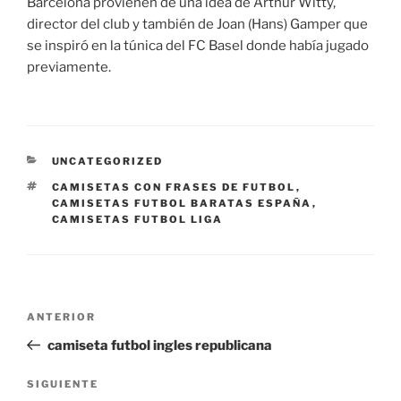
Barcelona provienen de una idea de Arthur Witty,
director del club y también de Joan (Hans) Gamper que
se inspiró en la túnica del FC Basel donde había jugado
previamente.
CATEGORÍAS
UNCATEGORIZED
ETIQUETAS
CAMISETAS CON FRASES DE FUTBOL
,
CAMISETAS FUTBOL BARATAS ESPAÑA
,
CAMISETAS FUTBOL LIGA
Navegación
Entrada
ANTERIOR
de
anterior:
camiseta futbol ingles republicana
entradas
Siguiente
SIGUIENTE