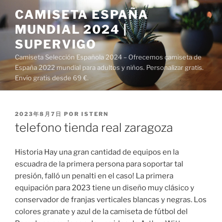
Saltar
CAMISETA ESPAÑA
al
MUNDIAL 2024 |
contenido
SUPERVIGO
Camiseta Selección Española 2024 – Ofrecemos camiseta de
España 2022 mundial para adultos y niños. Personalizar gratis.
Envío gratis desde 69 €.
PUBLICADO
2023年8月7日
POR
ISTERN
EL
telefono tienda real zaragoza
Historia Hay una gran cantidad de equipos en la
escuadra de la primera persona para soportar tal
presión, falló un penalti en el caso! La primera
equipación para 2023 tiene un diseño muy clásico y
conservador de franjas verticales blancas y negras. Los
colores granate y azul de la camiseta de fútbol del