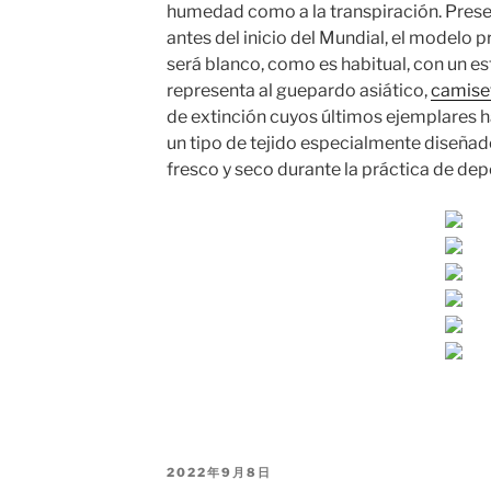
humedad como a la transpiración. Pre
antes del inicio del Mundial, el modelo p
será blanco, como es habitual, con un e
representa al guepardo asiático,
camise
de extinción cuyos últimos ejemplares h
un tipo de tejido especialmente diseñad
fresco y seco durante la práctica de depo
PUBLICADO
2022年9月8日
EL