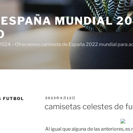
ESPAÑA MUNDIAL 20
O
024 – Ofrecemos camiseta de España 2022 mundial para adul
PUBLICADO
S FUTBOL
2023年4月12日
EL
camisetas celestes de fu
Al igual que alguna de las anteriores, es 