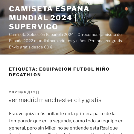
Saltar
CAMISETA ESPAÑA
al
MUNDIAL 2024 |
contenido
SUPERVIGO
Camiseta Selección Española 2024 – Ofrecemos camiseta de
España 2022 mundial para adultos y niños. Personalizar gratis.
Envío gratis desde 69 €.
ETIQUETA:
EQUIPACION FUTBOL NIÑO
DECATHLON
PUBLICADO
2023年6月12日
EL
ver madrid manchester city gratis
Estuvo quizá más brillante en la primera parte de la
temporada que en la segunda, como todo su equipo en
general, pero sin Mikel no se entiende esta Real que