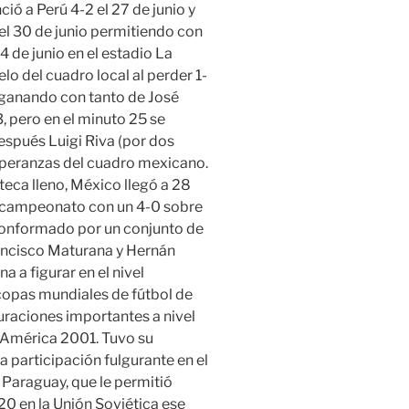
ó a Perú 4-2 el 27 de junio y
el 30 de junio permitiendo con
14 de junio en el estadio La
o del cuadro local al perder 1-
ó ganando con tanto de José
3, pero en el minuto 25 se
espués Luigi Riva (por dos
esperanzas del cuadro mexicano.
teca lleno, México llegó a 28
el campeonato con un 4-0 sobre
conformado por un conjunto de
ancisco Maturana y Hernán
 a figurar en el nivel
s copas mundiales de fútbol de
uraciones importantes a nivel
a América 2001. Tuvo su
 participación fulgurante en el
Paraguay, que le permitió
-20 en la Unión Soviética ese