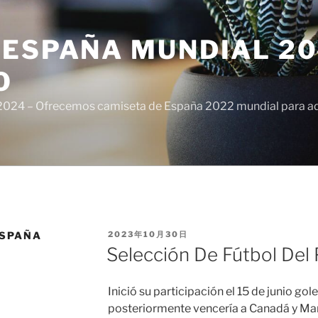
ESPAÑA MUNDIAL 20
O
024 – Ofrecemos camiseta de España 2022 mundial para adul
PUBLICADO
ESPAÑA
2023年10月30日
EL
Selección De Fútbol Del
Inició su participación el 15 de junio go
posteriormente vencería a Canadá y Marti