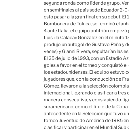
segunda ronda como líder de grupo. Venci
en semifinales al país sede Ecuador 2-0 
esto pasar a la gran final en su debut. El 
Bombonera de Toluca, se terminó el anhel
4 ante Italia, el equipo anfitrión empez
Luis «la Calaca» González en el minuto 1
produjo un autogol de Gustavo Peña y d
veces) y Gianni Rivera, sepultarían las 
El 25 de julio de 1993, con un Estadio Az
goles a favor en el torneo y conquistó 
los estadounidenses. El equipo estuvo 
jugadores que, con la conducción de Fr
Gómez, llevaron a la selección colombiana
internacional, logrando clasificar a tre
manera consecutiva, y consiguiendo fig
suramericano, como el título de la Cop
antecedente en la Selección que tuvo una
torneo Juventud de América de 1985 en 
clasificar y participar en el Mundial Sub