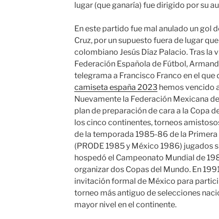
lugar (que ganaría) fue dirigido por su a
En este partido fue mal anulado un gol d
Cruz, por un supuesto fuera de lugar que
colombiano Jesús Díaz Palacio. Tras la vi
Federación Española de Fútbol, Armando
telegrama a Francisco Franco en el que 
camiseta españa 2023
hemos vencido a 
Nuevamente la Federación Mexicana de 
plan de preparación de cara a la Copa d
los cinco continentes, torneos amistosos 
de la temporada 1985-86 de la Primera 
(PRODE 1985 y México 1986) jugados s
hospedó el Campeonato Mundial de 1986
organizar dos Copas del Mundo. En 1991 
invitación formal de México para partici
torneo más antiguo de selecciones nacio
mayor nivel en el continente.