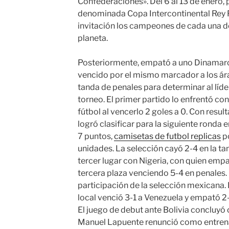
Confederaciones». Del 6 al 13 de enero, 
denominada Copa Intercontinental Rey Fa
invitación los campeones de cada una de 
planeta.
Posteriormente, empató a uno Dinamarc
vencido por el mismo marcador a los ára
tanda de penales para determinar al líder
torneo. El primer partido lo enfrentó co
fútbol al vencerlo 2 goles a 0. Con resul
logró clasificar para la siguiente ronda 
7 puntos,
camisetas de futbol replicas
po
unidades. La selección cayó 2-4 en la tan
tercer lugar con Nigeria, con quien empa
tercera plaza venciendo 5-4 en penales. 
participación de la selección mexicana. 
local venció 3-1 a Venezuela y empató 2
El juego de debut ante Bolivia concluyó 
Manuel Lapuente renunció como entrenad