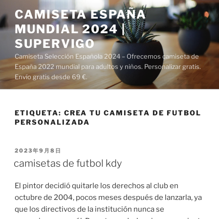
Saltar
CAMISETA ESPAÑA
al
MUNDIAL 2024 |
contenido
SUPERVIGO
Camiseta Selección Española 2024 – Ofrecemos camiseta de
España 2022 mundial para adultos y niños. Personalizar gratis.
Envío gratis desde 69 €.
ETIQUETA:
CREA TU CAMISETA DE FUTBOL
PERSONALIZADA
PUBLICADO
2023年9月8日
EL
camisetas de futbol kdy
El pintor decidió quitarle los derechos al club en
octubre de 2004, pocos meses después de lanzarla, ya
que los directivos de la institución nunca se