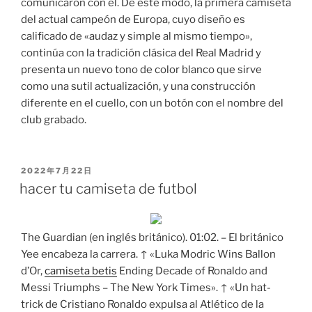
comunicaron con él. De este modo, la primera camiseta
del actual campeón de Europa, cuyo diseño es
calificado de «audaz y simple al mismo tiempo»,
continúa con la tradición clásica del Real Madrid y
presenta un nuevo tono de color blanco que sirve
como una sutil actualización, y una construcción
diferente en el cuello, con un botón con el nombre del
club grabado.
PUBLICADO
2022年7月22日
EL
hacer tu camiseta de futbol
The Guardian (en inglés británico). 01:02. – El británico
Yee encabeza la carrera. ↑ «Luka Modric Wins Ballon
d’Or,
camiseta betis
Ending Decade of Ronaldo and
Messi Triumphs – The New York Times». ↑ «Un hat-
trick de Cristiano Ronaldo expulsa al Atlético de la