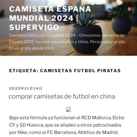
Saltar
CAMISETA ESPAÑA
al
MUNDIAL 2024 |
contenido
SUPERVIGO
Camiseta Selección Española 2024 – Ofrecemos camiseta de
España 2022 mundial para adultos y niños. Personalizar gratis.
Envío gratis desde 69 €.
ETIQUETA:
CAMISETAS FUTBOL PIRATAS
PUBLICADO
2022年11月14日
EL
comprar camisetas de futbol en china
Bajo esta fórmula ya funcionan el RCD Mallorca, Elche
CF y SD Huesca, que se añaden a otros patrocinados
por Nike, como el FC Barcelona, Atlético de Madrid,