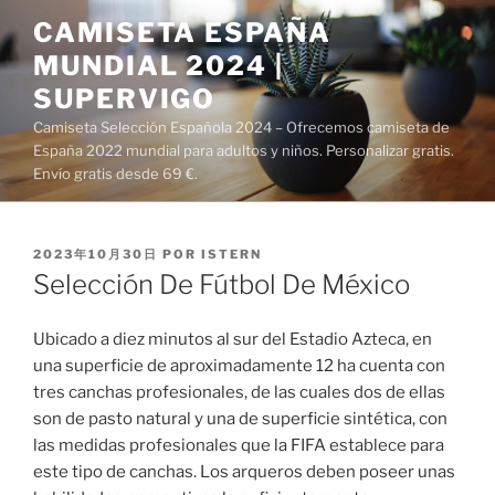
Saltar
CAMISETA ESPAÑA
al
MUNDIAL 2024 |
contenido
SUPERVIGO
Camiseta Selección Española 2024 – Ofrecemos camiseta de
España 2022 mundial para adultos y niños. Personalizar gratis.
Envío gratis desde 69 €.
PUBLICADO
2023年10月30日
POR
ISTERN
EL
Selección De Fútbol De México
Ubicado a diez minutos al sur del Estadio Azteca, en
una superficie de aproximadamente 12 ha cuenta con
tres canchas profesionales, de las cuales dos de ellas
son de pasto natural y una de superficie sintética, con
las medidas profesionales que la FIFA establece para
este tipo de canchas. Los arqueros deben poseer unas