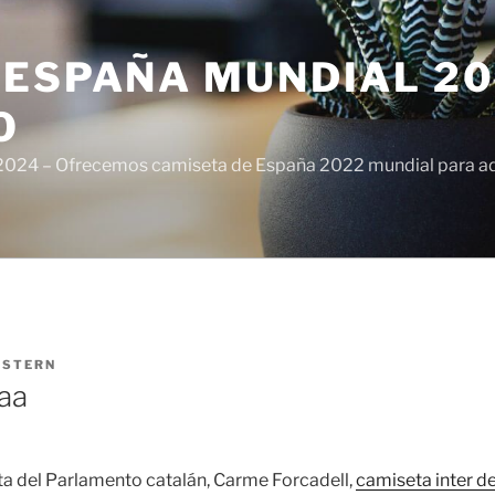
ESPAÑA MUNDIAL 20
O
024 – Ofrecemos camiseta de España 2022 mundial para adul
ISTERN
aaa
ta del Parlamento catalán, Carme Forcadell,
camiseta inter d