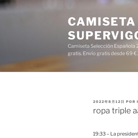
Saltar
al
CAMISETA 
contenido
SUPERVIG
Camiseta Selección Española 2
gratis. Envío gratis desde 69 €.
PUBLICADO
2022年8月12日
POR
EL
ropa triple 
19:33 – La presiden