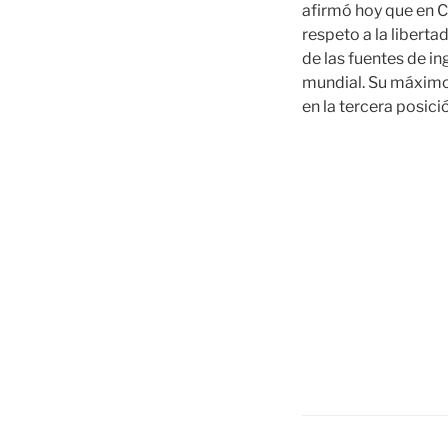
afirmó hoy que en Ca
respeto a la liberta
de las fuentes de in
mundial. Su máximo 
en la tercera posici