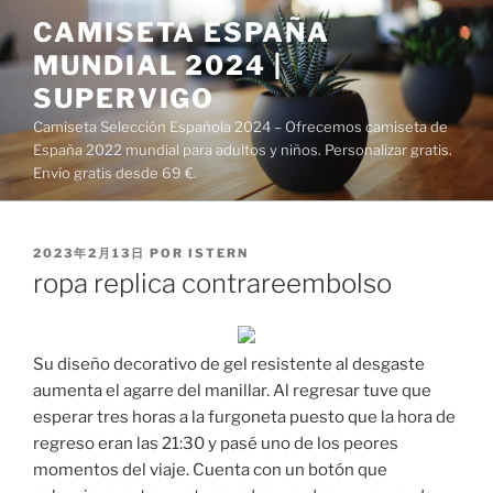
Saltar
CAMISETA ESPAÑA
al
MUNDIAL 2024 |
contenido
SUPERVIGO
Camiseta Selección Española 2024 – Ofrecemos camiseta de
España 2022 mundial para adultos y niños. Personalizar gratis.
Envío gratis desde 69 €.
PUBLICADO
2023年2月13日
POR
ISTERN
EL
ropa replica contrareembolso
Su diseño decorativo de gel resistente al desgaste
aumenta el agarre del manillar. Al regresar tuve que
esperar tres horas a la furgoneta puesto que la hora de
regreso eran las 21:30 y pasé uno de los peores
momentos del viaje. Cuenta con un botón que