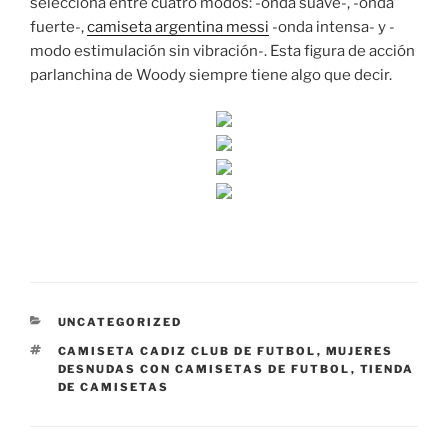
selecciona entre cuatro modos: -onda suave-, -onda
fuerte-,
camiseta argentina messi
-onda intensa- y -
modo estimulación sin vibración-. Esta figura de acción
parlanchina de Woody siempre tiene algo que decir.
CATEGORÍAS
UNCATEGORIZED
ETIQUETAS
CAMISETA CADIZ CLUB DE FUTBOL
,
MUJERES
DESNUDAS CON CAMISETAS DE FUTBOL
,
TIENDA
DE CAMISETAS