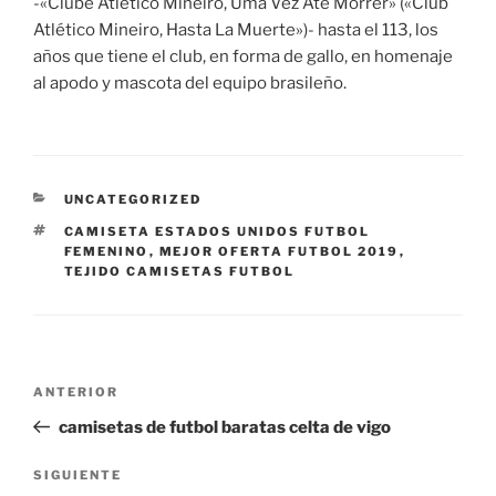
-«Clube Atlético Mineiro, Uma Vez Até Morrer» («Club
Atlético Mineiro, Hasta La Muerte»)- hasta el 113, los
años que tiene el club, en forma de gallo, en homenaje
al apodo y mascota del equipo brasileño.
CATEGORÍAS
UNCATEGORIZED
ETIQUETAS
CAMISETA ESTADOS UNIDOS FUTBOL
FEMENINO
,
MEJOR OFERTA FUTBOL 2019
,
TEJIDO CAMISETAS FUTBOL
Navegación
Entrada
ANTERIOR
de
anterior:
camisetas de futbol baratas celta de vigo
entradas
Siguiente
SIGUIENTE