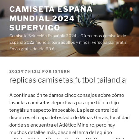
Saltar
CAMISETA ESPAÑA
al
MUNDIAL 2024 |
contenido
SUPERVIGO
Camiseta Selección Española 2024 – Ofrecemos camiseta de
España 2022 mundial para adultos y niños. Personalizar gratis.
Envío gratis desde 69 €.
PUBLICADO
2023年7月12日
POR
ISTERN
EL
replicas camisetas futbol tailandia
A continuación te damos cinco consejos sobre cómo
lavar las camisetas deportivas para que tú o tu hijo
tengáis un aspecto impecable. La pieza central del
diseño es el mapa del estado de Minas Gerais, localidad
donde se encuentra el Atlético Mineiro, pero hay
muchos detalles más, desde el lema del equipo