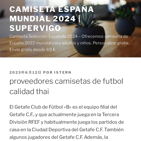
Saltar
CAMISETA ESPAÑA
al
MUNDIAL 2024 |
contenido
SUPERVIGO
Camiseta Selección Española 2024 – Ofrecemos camiseta de
España 2022 mundial para adultos y niños. Personalizar gratis.
Envío gratis desde 69 €.
PUBLICADO
2023年6月12日
POR
ISTERN
EL
proveedores camisetas de futbol
calidad thai
El Getafe Club de Fútbol «B» es el equipo filial del
Getafe C.F., y que actualmente juega en la Tercera
División RFEF y habitualmente juega los partidos de
casa en la Ciudad Deportiva del Getafe C.F. También
algunos jugadores del Getafe C.F. Además, la