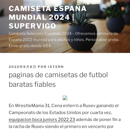
Saltar
CAMISETA ESPAÑA
al
MUNDIAL 2024 |
contenido
SUPERVIGO
Camiseta Selección Española 2024 – Ofrecemos camiseta de
España 2022 mundial para adultos y niños. Personalizar gratis.
Envío gratis desde 69 €.
PUBLICADO
2022年9月8日
POR
ISTERN
EL
paginas de camisetas de futbol
baratas fiables
En WrestleMania 31, Cena enterró a Rusev ganando el
Campeonato de los Estados Unidos por cuarta vez,
equipacion boca juniors 2022 23
además de poner fin a
la racha de Rusev siendo el primero en vencerlo por