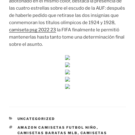
abotonado en el mismo color, destaca la presencia de
las cuatro estrellas sobre el escudo de la AUF: después
de haberle pedido que retirase las dos insignias que
conmemoran los títulos olímpicos de 1924 y 1928,
camiseta psg 2022 23
la FIFA finalmente le permitió
mantenerlas hasta tanto tome una determinación final
sobre el asunto.
CATEGORÍAS
UNCATEGORIZED
ETIQUETAS
AMAZON CAMISETAS FUTBOL NIÑO
,
CAMISETAS BARATAS MLB
,
CAMISETAS