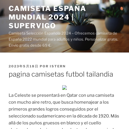
Saltar
CAMISETA ESPAÑA
al
MUNDIAL 2024 |
contenido
SUPERVIGO
Camiseta Selección Española 2024 – Ofrecemos camiseta de
España 2022 mundial para adultos y niños. Personalizar gratis.
Envío gratis desde 69 €.
PUBLICADO
2023年5月18日
POR
ISTERN
EL
pagina camisetas futbol tailandia
La Celeste se presentará en Qatar con una camiseta
con mucho aire retro, que busca homenajear a los
primeros grandes logros conseguidos por el
seleccionado sudamericano en la década de 1920. Más
allá de los puños gruesos en blanco y el cuello