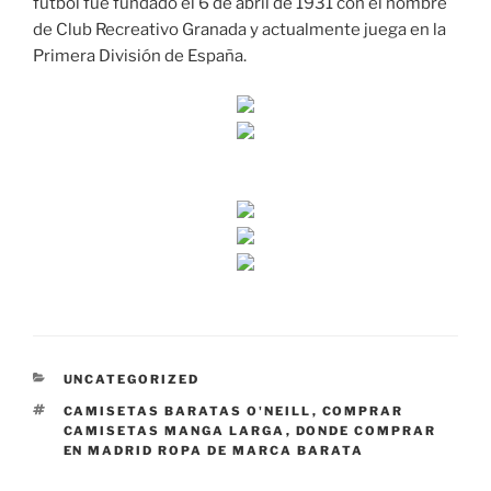
fútbol fue fundado el 6 de abril de 1931 con el nombre
de Club Recreativo Granada y actualmente juega en la
Primera División de España.
CATEGORÍAS
UNCATEGORIZED
ETIQUETAS
CAMISETAS BARATAS O'NEILL
,
COMPRAR
CAMISETAS MANGA LARGA
,
DONDE COMPRAR
EN MADRID ROPA DE MARCA BARATA