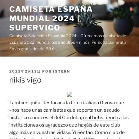
Saltar
CAMISETA ESPAÑA
al
MUNDIAL 2024 |
contenido
SUPERVIGO
Camiseta Selección Española 2024 – Ofrecemos camiseta de
España 2022 mundial para adultos y niños. Personalizar gratis.
Envío gratis desde 69 €.
PUBLICADO
2023年2月13日
POR
ISTERN
EL
nikis vigo
También quiso destacar a la firma italiana Givova que
«nos hace unas camisetas que soportan un escudo
histórico como es el del Córdoba,
real betis tienda
a las
instituciones os agradezco que hagáis de este club
algo más en vuestras vidas». Yi Rentao. Como club de