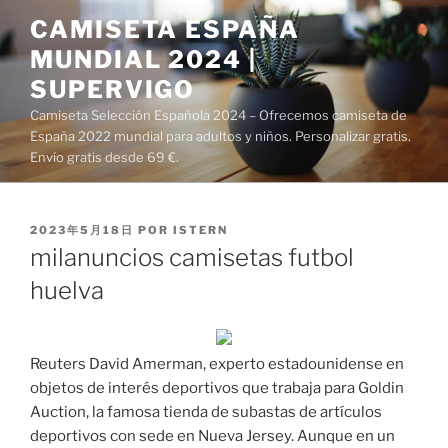
Saltar
CAMISETA ESPAÑA
al
MUNDIAL 2024 |
contenido
SUPERVIGO
Camiseta Selección Española 2024 – Ofrecemos camiseta de
España 2022 mundial para adultos y niños. Personalizar gratis.
Envío gratis desde 69 €.
PUBLICADO
2023年5月18日
POR
ISTERN
EL
milanuncios camisetas futbol
huelva
Reuters David Amerman, experto estadounidense en
objetos de interés deportivos que trabaja para Goldin
Auction, la famosa tienda de subastas de artículos
deportivos con sede en Nueva Jersey. Aunque en un