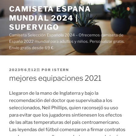
Saltar
CAMISETA ESPAÑA
al
MUNDIAL 2024 |
contenido
SUPERVIGO
Camiseta Selección Española 2024 – Ofrecemos camiseta de
España 2022 mundial para adultos y niños. Personalizar gratis.
Envío gratis desde 69 €.
PUBLICADO
2023年6月12日
POR
ISTERN
EL
mejores equipaciones 2021
Llegaron de la mano de Inglaterra y bajo la
recomendación del doctor que supervisaba a los
seleccionados, Neil Phillips, quien raconsejó su uso
para evitar que los jugadores sintienesen los efectos
de las altas temperaturas del país centroamericano.
Las leyendas del fútbol comenzaron a firmar contratos