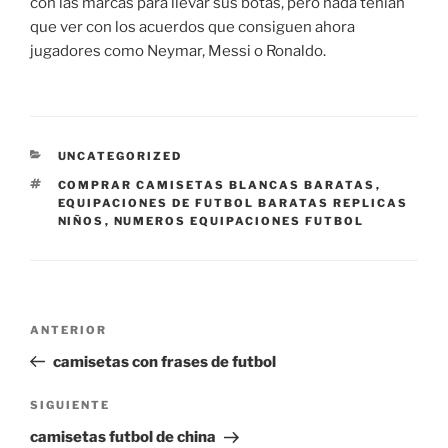
con las marcas para llevar sus botas, pero nada tenían
que ver con los acuerdos que consiguen ahora
jugadores como Neymar, Messi o Ronaldo.
CATEGORÍAS
UNCATEGORIZED
ETIQUETAS
COMPRAR CAMISETAS BLANCAS BARATAS
,
EQUIPACIONES DE FUTBOL BARATAS REPLICAS
NIÑOS
,
NUMEROS EQUIPACIONES FUTBOL
Navegación
Entrada
ANTERIOR
de
anterior:
camisetas con frases de futbol
entradas
Siguiente
SIGUIENTE
entrada
camisetas futbol de china