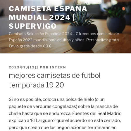
Saltar
CAMISETA ESPAÑA
al
MUNDIAL 2024 |
contenido
SUPERVIGO
Camiseta Selección Española 2024 – Ofrecemos camiseta de
España 2022 mundial para adultos y niños. Personalizar gratis.
Envío gratis desde 69 €.
PUBLICADO
2023年7月12日
POR
ISTERN
EL
mejores camisetas de futbol
temporada 19 20
Si no es posible, coloca una bolsa de hielo (o un
paquete de verduras congeladas) sobre la mancha de
chicle hasta que se endurezca. Fuentes del Real Madrid
explican a ‘El Larguero’ que el acuerdo no está cerrado,
pero que creen que las negociaciones terminarán en