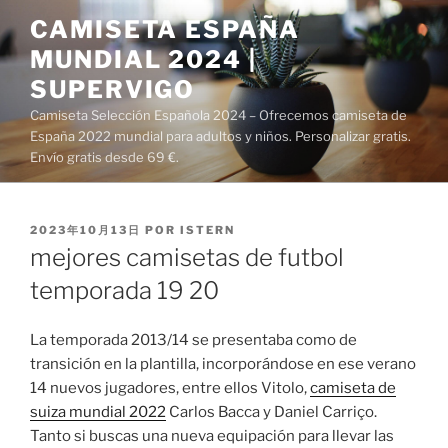
Saltar
CAMISETA ESPAÑA
al
MUNDIAL 2024 |
contenido
SUPERVIGO
Camiseta Selección Española 2024 – Ofrecemos camiseta de
España 2022 mundial para adultos y niños. Personalizar gratis.
Envío gratis desde 69 €.
PUBLICADO
2023年10月13日
POR
ISTERN
EL
mejores camisetas de futbol
temporada 19 20
La temporada 2013/14 se presentaba como de
transición en la plantilla, incorporándose en ese verano
14 nuevos jugadores, entre ellos Vitolo,
camiseta de
suiza mundial 2022
Carlos Bacca y Daniel Carriço.
Tanto si buscas una nueva equipación para llevar las