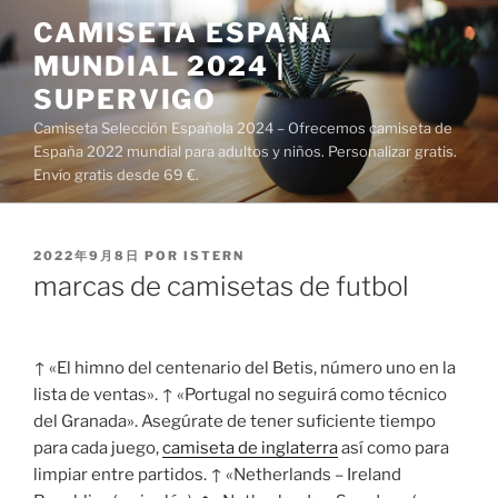
Saltar
CAMISETA ESPAÑA
al
MUNDIAL 2024 |
contenido
SUPERVIGO
Camiseta Selección Española 2024 – Ofrecemos camiseta de
España 2022 mundial para adultos y niños. Personalizar gratis.
Envío gratis desde 69 €.
PUBLICADO
2022年9月8日
POR
ISTERN
EL
marcas de camisetas de futbol
↑ «El himno del centenario del Betis, número uno en la
lista de ventas». ↑ «Portugal no seguirá como técnico
del Granada». Asegúrate de tener suficiente tiempo
para cada juego,
camiseta de inglaterra
así como para
limpiar entre partidos. ↑ «Netherlands – Ireland