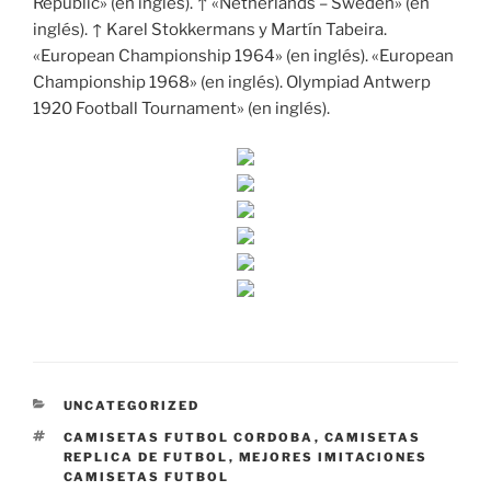
Republic» (en inglés). ↑ «Netherlands – Sweden» (en
inglés). ↑ Karel Stokkermans y Martín Tabeira.
«European Championship 1964» (en inglés). «European
Championship 1968» (en inglés). Olympiad Antwerp
1920 Football Tournament» (en inglés).
CATEGORÍAS
UNCATEGORIZED
ETIQUETAS
CAMISETAS FUTBOL CORDOBA
,
CAMISETAS
REPLICA DE FUTBOL
,
MEJORES IMITACIONES
CAMISETAS FUTBOL