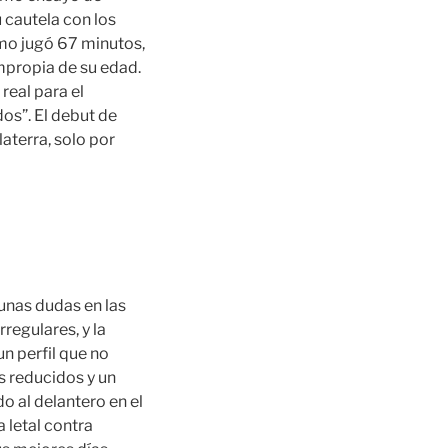
 cautela con los
remo jugó 67 minutos,
mpropia de su edad.
real para el
os”. El debut de
aterra, solo por
unas dudas en las
egulares, y la
n perfil que no
s reducidos y un
o al delantero en el
 letal contra