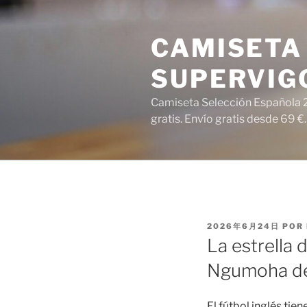
Saltar
al
CAMISETA 
contenido
SUPERVIG
Camiseta Selección Española 2
gratis. Envío gratis desde 69 €.
PUBLICADO
2026年6月24日
POR
EL
La estrella d
Ngumoha deb
El fútbol inglés tie