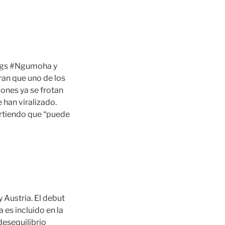
tags #Ngumoha y
ran que uno de los
iones ya se frotan
 han viralizado.
irtiendo que “puede
 Austria. El debut
 es incluido en la
 desequilibrio