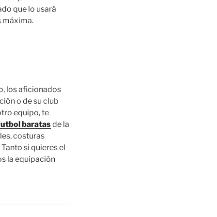
ado que lo usará
es máxima.
o, los aficionados
ción o de su club
otro equipo, te
utbol baratas
de la
les, costuras
Tanto si quieres el
 la equipación