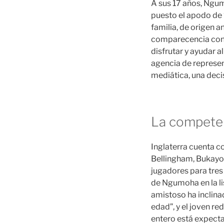
A sus 17 años, Ngum
puesto el apodo de “
familia, de origen a
comparecencia con la
disfrutar y ayudar a
agencia de represen
mediática, una decis
La competen
Inglaterra cuenta c
Bellingham, Bukayo
jugadores para tres
de Ngumoha en la li
amistoso ha inclina
edad”, y el joven re
entero está expecta