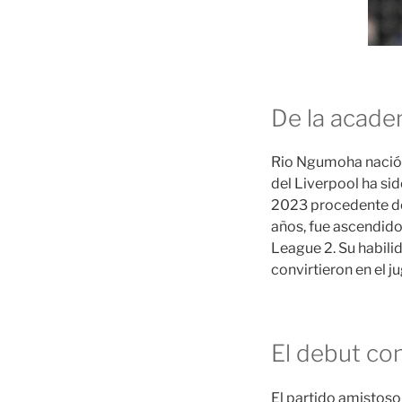
De la acade
Rio Ngumoha nació e
del Liverpool ha si
2023 procedente del
años, fue ascendido
League 2. Su habili
convirtieron en el j
El debut con
El partido amistoso