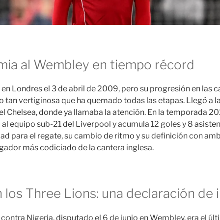
mia al Wembley en tiempo récord
n Londres el 3 de abril de 2009, pero su progresión en las ca
do tan vertiginosa que ha quemado todas las etapas. Llegó a 
 Chelsea, donde ya llamaba la atención. En la temporada 20
 al equipo sub-21 del Liverpool y acumula 12 goles y 8 asisten
dad para el regate, su cambio de ritmo y su definición con amb
ugador más codiciado de la cantera inglesa.
 los Three Lions: una declaración de 
 contra Nigeria, disputado el 6 de junio en Wembley, era el úl