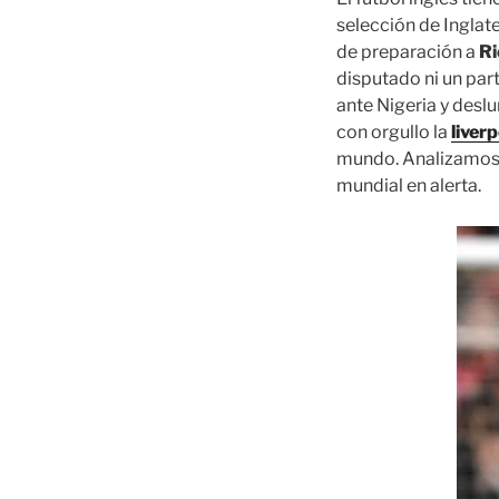
selección de Inglat
de preparación a
R
disputado ni un par
ante Nigeria y desl
con orgullo la
liver
mundo. Analizamos t
mundial en alerta.