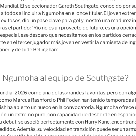
l Mundial. El seleccionador Gareth Southgate, conocido por su
a todos al incluir a Ngumoha en el once titular. El joven ext
exitosos, dio un pase clave para gol y mostró una madurez i
as el partido: “Rio no es un proyecto de futuro, es una opción 
 especial, ese descaro que necesitamos en los partidos cerrad
e en el tercer jugador más joven en vestir la camiseta de Ingl
neri y de Jude Bellingham.
 Ngumoha al equipo de Southgate?
 Mundial 2026 como una de las grandes favoritas, pero con alg
como Marcus Rashford o Phil Foden han tenido temporadas irr
lish ha abierto un hueco en la convocatoria. Ngumoha ofrece u
ión: un extremo puro, con capacidad de desborde en espacio
su debut, se asoció perfectamente con Harry Kane, encontrand
didos. Además, su velocidad en transición puede ser un arma