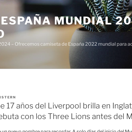
ESPAÑA MUNDIAL 20
O
024 – Ofrecemos camiseta de España 2022 mundial para adul
ISTERN
e 17 años del Liverpool brilla en Inglat
uta con los Three Lions antes del M
ne un nuevo nombre para recordar. A solo días del inicio del Mu