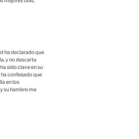
s mejores días,
lot ha declarado que
a, y no descarta
 ha sido clave en su
or ha confesado que
ía en los
o y su hambre me