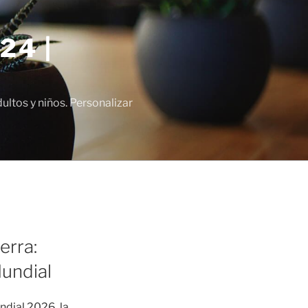
24 |
tos y niños. Personalizar
erra:
undial
ndial 2026, la