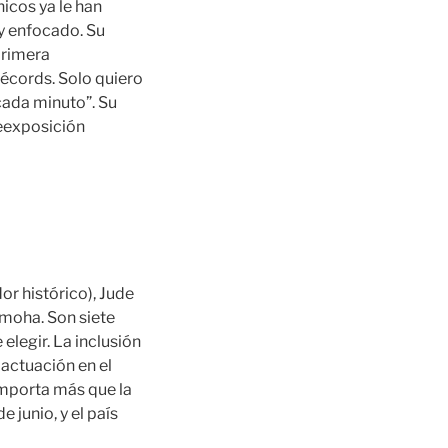
icos ya le han
 y enfocado. Su
primera
récords. Solo quiero
 cada minuto”. Su
reexposición
or histórico), Jude
moha. Son siete
elegir. La inclusión
 actuación en el
importa más que la
 junio, y el país