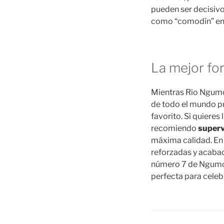
pueden ser decisivo
como “comodín” en l
La mejor for
Mientras Rio Ngumoh
de todo el mundo pu
favorito. Si quieres 
recomiendo
superv
máxima calidad. En 
reforzadas y acabado
número 7 de Ngumoha
perfecta para celeb