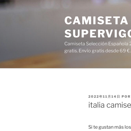
Saltar
al
CAMISETA 
contenido
SUPERVIG
Camiseta Selección Española 2
gratis. Envío gratis desde 69 €.
PUBLICADO
2022年11月14日
PO
EL
italia camis
Si te gustan más los