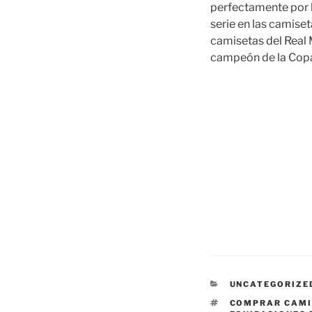
perfectamente por l
serie en las camise
camisetas del Real 
campeón de la Copa
CATEGORÍAS
UNCATEGORIZE
ETIQUETAS
COMPRAR CAMI