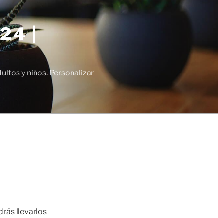
24 |
tos y niños. Personalizar
drás llevarlos