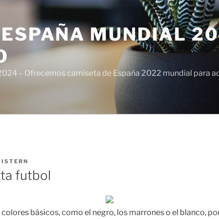
ESPAÑA MUNDIAL 20
O
024 – Ofrecemos camiseta de España 2022 mundial para adul
R
ISTERN
eta futbol
 colores básicos, como el negro, los marrones o el blanco, po