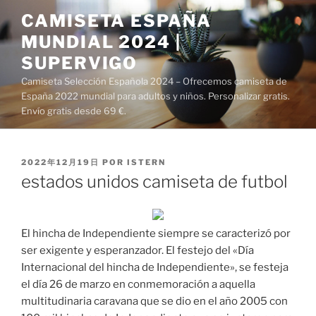
Saltar
CAMISETA ESPAÑA
al
MUNDIAL 2024 |
contenido
SUPERVIGO
Camiseta Selección Española 2024 – Ofrecemos camiseta de
España 2022 mundial para adultos y niños. Personalizar gratis.
Envío gratis desde 69 €.
PUBLICADO
2022年12月19日
POR
ISTERN
EL
estados unidos camiseta de futbol
El hincha de Independiente siempre se caracterizó por
ser exigente y esperanzador. El festejo del «Día
Internacional del hincha de Independiente», se festeja
el día 26 de marzo en conmemoración a aquella
multitudinaria caravana que se dio en el año 2005 con