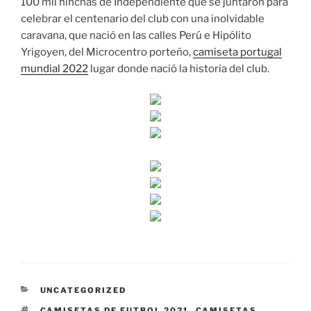
100 mil hinchas de Independiente que se juntaron para
celebrar el centenario del club con una inolvidable
caravana, que nació en las calles Perú e Hipólito
Yrigoyen, del Microcentro porteño,
camiseta portugal
mundial 2022
lugar donde nació la historia del club.
CATEGORÍAS
UNCATEGORIZED
ETIQUETAS
CAMISETAS DE FUTBOL 2021
,
CAMISETAS