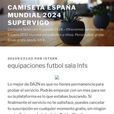
Saltar
CAMISETA ESPAÑA
al
MUNDIAL 2024 |
contenido
SUPERVIGO
Camiseta Selección Española 2024 – Ofrecemos camiseta de
España 2022 mundial para adultos y niños. Personalizar gratis.
Envío gratis desde 69 €.
PUBLICADO
2023年2月13日
POR
ISTERN
EL
equipaciones futbol sala lnfs
Lo mejor de DAZN es que no tienes permanencia para
probar el servicio. Podrás empezar con un mes para ver
su la plataforma es lo que estabas buscando. Si
finalmente el servicio no te satisface, puedes cancelar
tu suscripción en cualquier momento gratis, sin ningún