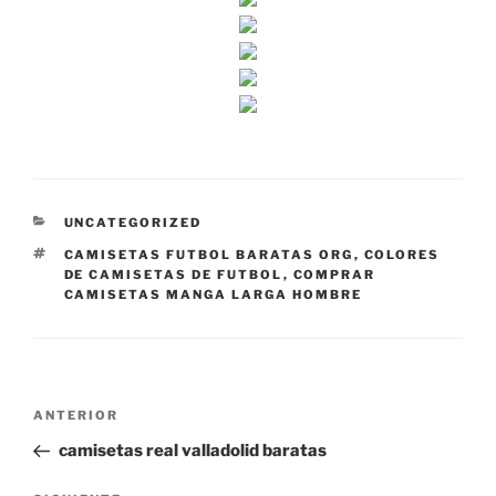
CATEGORÍAS
UNCATEGORIZED
ETIQUETAS
CAMISETAS FUTBOL BARATAS ORG
,
COLORES
DE CAMISETAS DE FUTBOL
,
COMPRAR
CAMISETAS MANGA LARGA HOMBRE
Navegación
Entrada
ANTERIOR
de
anterior:
camisetas real valladolid baratas
entradas