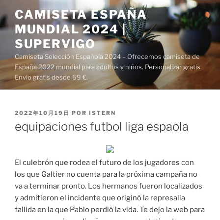
Saltar
CAMISETA ESPAÑA
al
MUNDIAL 2024 |
contenido
SUPERVIGO
Camiseta Selección Española 2024 – Ofrecemos camiseta de
España 2022 mundial para adultos y niños. Personalizar gratis.
Envío gratis desde 69 €.
PUBLICADO
2022年10月19日
POR
ISTERN
EL
equipaciones futbol liga espaola
El culebrón que rodea el futuro de los jugadores con
los que Galtier no cuenta para la próxima campaña no
va a terminar pronto. Los hermanos fueron localizados
y admitieron el incidente que originó la represalia
fallida en la que Pablo perdió la vida. Te dejo la web para