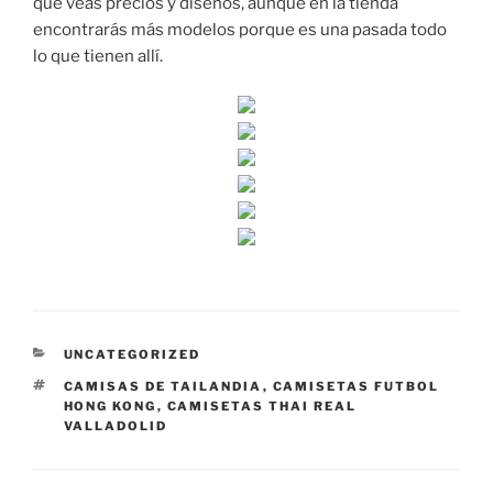
que veas precios y diseños, aunque en la tienda
encontrarás más modelos porque es una pasada todo
lo que tienen allí.
CATEGORÍAS
UNCATEGORIZED
ETIQUETAS
CAMISAS DE TAILANDIA
,
CAMISETAS FUTBOL
HONG KONG
,
CAMISETAS THAI REAL
VALLADOLID