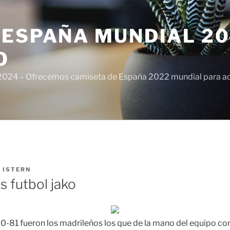
ESPAÑA MUNDIAL 20
O
024 – Ofrecemos camiseta de España 2022 mundial para adul
R
ISTERN
s futbol jako
80-81 fueron los madrileños los que de la mano del equipo c