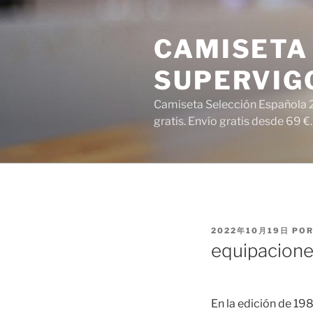
Saltar
al
CAMISETA 
contenido
SUPERVIG
Camiseta Selección Española 2
gratis. Envío gratis desde 69 €.
PUBLICADO
2022年10月19日
PO
EL
equipacione
En la edición de 19