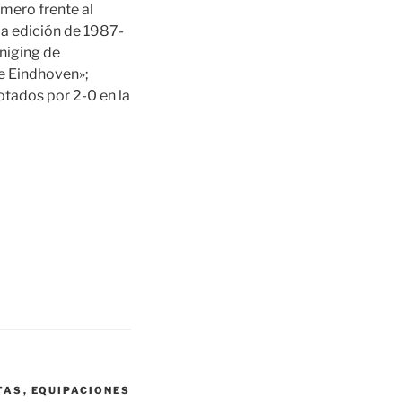
imero frente al
 la edición de 1987-
eniging de
e Eindhoven»;
otados por 2-0 en la
TAS
,
EQUIPACIONES