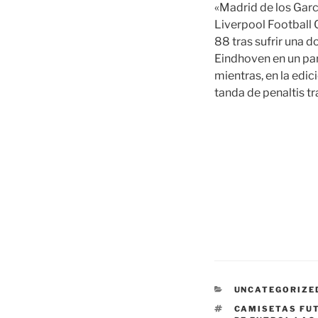
«Madrid de los Garcí
Liverpool Football C
88 tras sufrir una d
Eindhoven en un pa
mientras, en la edi
tanda de penaltis tr
CATEGORÍAS
UNCATEGORIZE
ETIQUETAS
CAMISETAS FU