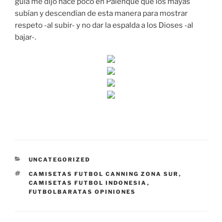
guía me dijo hace poco en Palenque que los mayas
subían y descendían de esta manera para mostrar
respeto -al subir- y no dar la espalda a los Dioses -al
bajar-.
CATEGORÍAS
UNCATEGORIZED
ETIQUETAS
CAMISETAS FUTBOL CANNING ZONA SUR
,
CAMISETAS FUTBOL INDONESIA
,
FUTBOLBARATAS OPINIONES