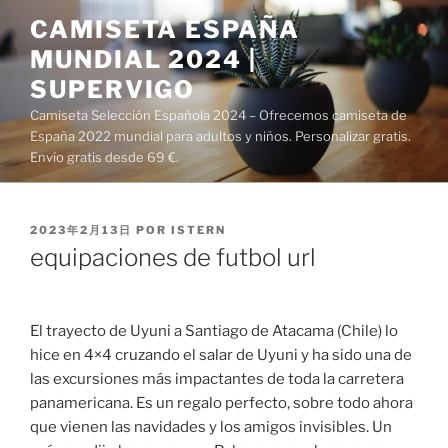
Saltar
CAMISETA ESPAÑA
al
MUNDIAL 2024 |
contenido
SUPERVIGO
Camiseta Selección Española 2024 – Ofrecemos camiseta de
España 2022 mundial para adultos y niños. Personalizar gratis.
Envío gratis desde 69 €.
PUBLICADO
2023年2月13日
POR
ISTERN
EL
equipaciones de futbol url
El trayecto de Uyuni a Santiago de Atacama (Chile) lo
hice en 4×4 cruzando el salar de Uyuni y ha sido una de
las excursiones más impactantes de toda la carretera
panamericana. Es un regalo perfecto, sobre todo ahora
que vienen las navidades y los amigos invisibles. Un