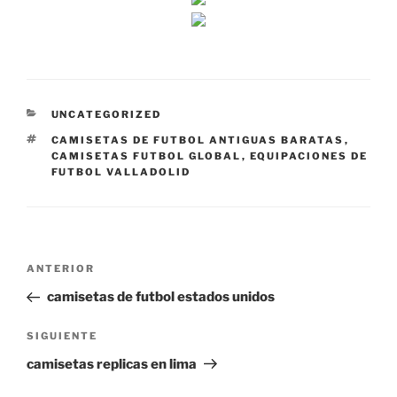
CATEGORÍAS
UNCATEGORIZED
ETIQUETAS
CAMISETAS DE FUTBOL ANTIGUAS BARATAS
,
CAMISETAS FUTBOL GLOBAL
,
EQUIPACIONES DE
FUTBOL VALLADOLID
Navegación
Entrada
ANTERIOR
de
anterior:
camisetas de futbol estados unidos
entradas
Siguiente
SIGUIENTE
entrada
camisetas replicas en lima