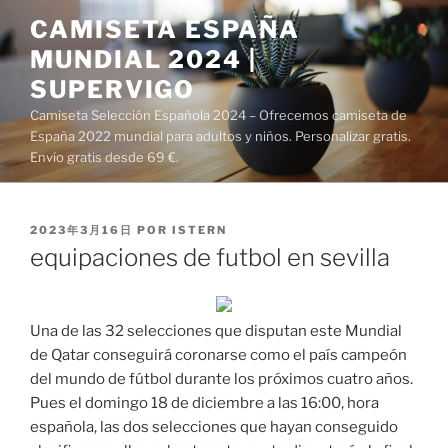
Saltar
CAMISETA ESPAÑA
al
MUNDIAL 2024 |
contenido
SUPERVIGO
Camiseta Selección Española 2024 – Ofrecemos camiseta de
España 2022 mundial para adultos y niños. Personalizar gratis.
Envío gratis desde 69 €.
PUBLICADO
2023年3月16日
POR
ISTERN
EL
equipaciones de futbol en sevilla
Una de las 32 selecciones que disputan este Mundial
de Qatar conseguirá coronarse como el país campeón
del mundo de fútbol durante los próximos cuatro años.
Pues el domingo 18 de diciembre a las 16:00, hora
española, las dos selecciones que hayan conseguido