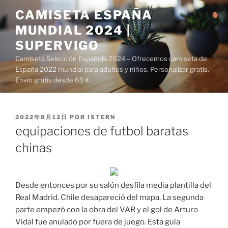
Saltar
CAMISETA ESPAÑA
al
MUNDIAL 2024 |
contenido
SUPERVIGO
Camiseta Selección Española 2024 – Ofrecemos camiseta de
España 2022 mundial para adultos y niños. Personalizar gratis.
Envío gratis desde 69 €.
PUBLICADO
2022年8月12日
POR
ISTERN
EL
equipaciones de futbol baratas
chinas
Desde entonces por su salón desfila media plantilla del
Real Madrid. Chile desapareció del mapa. La segunda
parte empezó con la obra del VAR y el gol de Arturo
Vidal fue anulado por fuera de juego. Esta guía