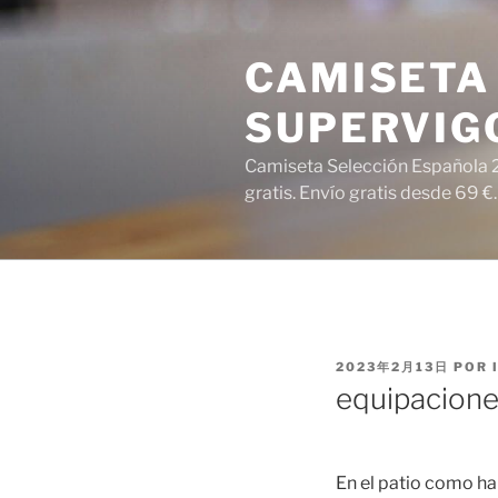
Saltar
al
CAMISETA 
contenido
SUPERVIG
Camiseta Selección Española 2
gratis. Envío gratis desde 69 €.
PUBLICADO
2023年2月13日
POR
EL
equipacione
En el patio como h