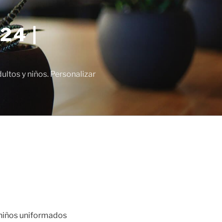
24 |
tos y niños. Personalizar
 niños uniformados