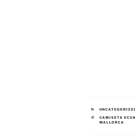
CATEGORÍAS
UNCATEGORIZE
ETIQUETAS
CAMISETA ECU
MALLORCA