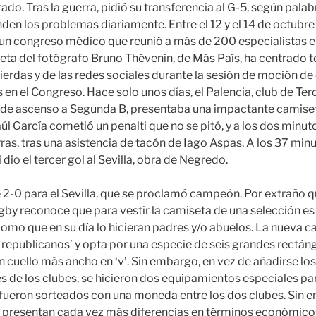
do. Tras la guerra, pidió su transferencia al G-5, según palab
den los problemas diariamente. Entre el 12 y el 14 de octubre
n congreso médico que reunió a más de 200 especialistas 
eta del fotógrafo Bruno Thévenin, de Más País, ha centrado 
uierdas y de las redes sociales durante la sesión de moción de
en el Congreso. Hace solo unos días, el Palencia, club de Ter
f de ascenso a Segunda B, presentaba una impactante camiset
l García cometió un penalti que no se pitó, y a los dos minuto
ras, tras una asistencia de tacón de Iago Aspas. A los 37 min
 dio el tercer gol al Sevilla, obra de Negredo.
e 2-0 para el Sevilla, que se proclamó campeón. Por extraño q
by reconoce que para vestir la camiseta de una selección es
como que en su día lo hicieran padres y/o abuelos. La nueva c
epublicanos’ y opta por una especie de seis grandes rectáng
n cuello más ancho en ‘v’. Sin embargo, en vez de añadirse lo
 de los clubes, se hicieron dos equipamientos especiales para
y fueron sorteados con una moneda entre los dos clubes. Sin 
 presentan cada vez más diferencias en términos económicos 