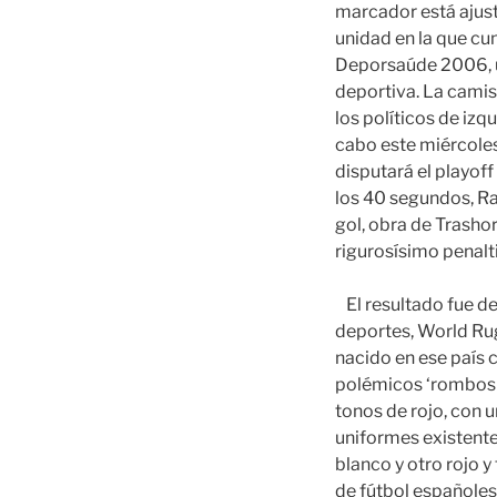
marcador está ajusta
unidad en la que cun
Deporsaúde 2006, u
deportiva. La camis
los políticos de izq
cabo este miércoles 
disputará el playof
los 40 segundos, Raú
gol, obra de Trashor
rigurosísimo penalti
El resultado fue d
deportes, World Rug
nacido en ese país 
polémicos ‘rombos r
tonos de rojo, con u
uniformes existentes
blanco y otro rojo 
de fútbol españoles