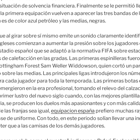
situación de solvencia financiera. Finalmente se le permitió ll
 la primera equipación vuelven a aparecer las tres bandas de 
es de color azul petróleo y las medias, negras.
que al girar sobre sí mismo emite un sonido claramente identif
ngleses comienzan a aumentar la presión sobre los jugadores
stadio español que se adaptó a la normativa FIFA sobre estad
 de calefacción en las gradas. Las primeras espinilleras fue
 Nottingham Forest Sam Weller Widdowson, quien cortó un par
o sobre las medias. Las principales ligas introdujeron los núm
ara cada jugador para toda la temporada. Las primeras botas 
 emergieron en la era profesional, tomando el relevo del calza
 primer lustro del nuevo siglo cuando, con las mejores plantil
ria, se producen los duelos más apasionantes y con más calida
e las franjas sea igual,
equipacion españa
prefiero muchas ra
se de uniforme. Con todo, en este periodo solían llevar una i
éter que a las camisas de los demás jugadores.