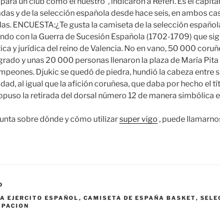
 para un club como el nuestro”, indicaron a Referí. Es el capi
das y de la selección española desde hace seis, en ambos c
illas. ENCUESTA:¿Te gusta la camiseta de la selección españo
ondo con la Guerra de Sucesión Española (1702-1709) que signif
ica y jurídica del reino de Valencia. No en vano, 50 000 coru
logrado y unas 20 000 personas llenaron la plaza de María Pita 
campeones. Djukic se quedó de piedra, hundió la cabeza entre 
idad, al igual que la afición coruñesa, que daba por hecho el tí
opuso la retirada del dorsal número 12 de manera simbólica en
gunta sobre dónde y cómo utilizar
super vigo
, puede llamarno
D
A EJERCITO ESPAÑOL
,
CAMISETA DE ESPAÑA BASKET
,
SELE
IPACION