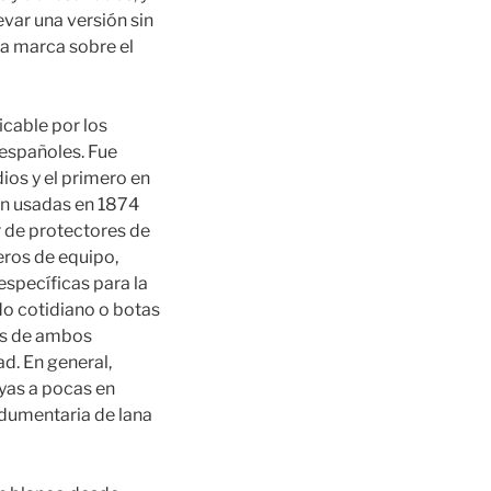
evar una versión sin
la marca sobre el
icable por los
 españoles. Fue
ios y el primero en
ron usadas en 1874
 de protectores de
eros de equipo,
específicas para la
do cotidiano o botas
las de ambos
d. En general,
yas a pocas en
ndumentaria de lana