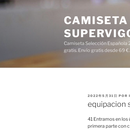
Saltar
al
CAMISETA 
contenido
SUPERVIG
Camiseta Selección Española 2
gratis. Envío gratis desde 69 €.
PUBLICADO
2022年5月31日
POR
EL
equipacion 
41 Entramos en los 
primera parte con c