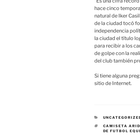
“Es una cifra récord
hace cinco tempora
natural de Iker Cas
de la ciudad tocó f
independencia polít
la ciudad el título 
para recibir a los 
de golpe con la real
del club también pr
Si tiene alguna pre
sitio de Internet.
CATEGORÍAS
UNCATEGORIZE
ETIQUETAS
CAMISETA ARID
DE FUTBOL EQU