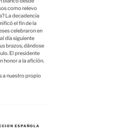
tán blanco desde
asos como relevo
la? La decadencia
icó el fin de la
ñeses celebraron en
al día siguiente
sus brazos, dándose
tulo. El presidente
 honor a la afición.
s a nuestro propio
CCION ESPAÑOLA