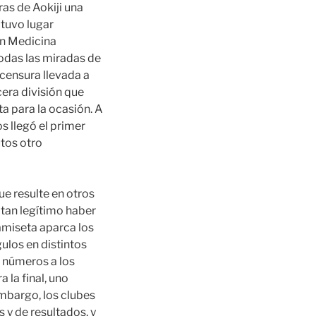
ras de Aokiji una
 tuvo lugar
en Medicina
todas las miradas de
 censura llevada a
cera división que
a para la ocasión. A
s llegó el primer
utos otro
ue resulte en otros
 tan legítimo haber
amiseta aparca los
ulos en distintos
s números a los
 la final, uno
embargo, los clubes
y de resultados, y