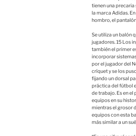
tienen una precaria 
la marca Adidas. En
hombro, el pantalón 
Se utiliza un balón 
jugadores. 15 Los i
también el primer e
incorporar sistemas
por el jugador del
críquet y se los pus
fijando un dorsal p
práctica del fútbol
de trabajo. Es en el
equipos en su histo
mientras el grosor d
equipos con esta ba
más similar a un su