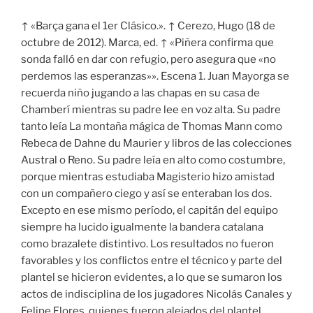
↑ «Barça gana el 1er Clásico.». ↑ Cerezo, Hugo (18 de
octubre de 2012). Marca, ed. ↑ «Piñera confirma que
sonda falló en dar con refugio, pero asegura que «no
perdemos las esperanzas»». Escena 1. Juan Mayorga se
recuerda niño jugando a las chapas en su casa de
Chamberí mientras su padre lee en voz alta. Su padre
tanto leía La montaña mágica de Thomas Mann como
Rebeca de Dahne du Maurier y libros de las colecciones
Austral o Reno. Su padre leía en alto como costumbre,
porque mientras estudiaba Magisterio hizo amistad
con un compañero ciego y así se enteraban los dos.
Excepto en ese mismo período, el capitán del equipo
siempre ha lucido igualmente la bandera catalana
como brazalete distintivo. Los resultados no fueron
favorables y los conflictos entre el técnico y parte del
plantel se hicieron evidentes, a lo que se sumaron los
actos de indisciplina de los jugadores Nicolás Canales y
Felipe Flores, quienes fueron alejados del plantel.