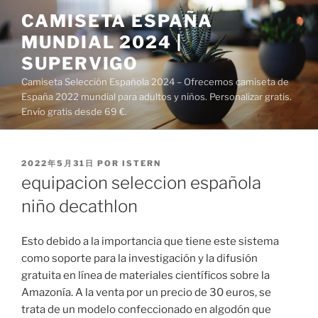
Saltar
CAMISETA ESPAÑA
al
MUNDIAL 2024 |
contenido
SUPERVIGO
Camiseta Selección Española 2024 – Ofrecemos camiseta de
España 2022 mundial para adultos y niños. Personalizar gratis.
Envío gratis desde 69 €.
PUBLICADO
2022年5月31日
POR
ISTERN
EL
equipacion seleccion española
niño decathlon
Esto debido a la importancia que tiene este sistema
como soporte para la investigación y la difusión
gratuita en línea de materiales científicos sobre la
Amazonía. A la venta por un precio de 30 euros, se
trata de un modelo confeccionado en algodón que