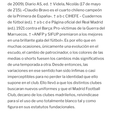
de 2009). Diario AS, ed. ↑ Videla, Nicolás (17 de mayo
de 2’15). «Claudio Bravo es el cuarto chileno campeón
de la Primera de España». ↑ a b c CIHEFE – Cuadernos
de fútbol (ed.). ↑ a b c d e Página oficial del Real Madrid
(ed.). 1921 contra el Barça: Pro-víctimas de la Guerra del
Marruecos. ↑ «ANFP y SIFUP premiaron a los mejores
en una brillante gala del fútbol». Es por ello que en
muchas ocasiones, únicamente una evolución en el
escudo, el cambio de patrocinador, o los colores de las
medias o shorts fuesen los cambios más significativos
de una temporada a otra. Desde entonces, las
variaciones en ese sentido han sido ínfimas o casi
imperceptibles para no perder la identidad que ello
supone en el club. Ello llevó a que los distintos clubes
buscaran nuevos uniformes y que el Madrid Football
Club, decano de los clubes madrileños, reivindicase
para sí el uso de uno totalmente blanco tal y como
figura en sus estatutos fundacionales.