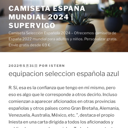
Saltar
CAMISETA ESPAÑA
al
MUNDIAL 2024 |
contenido
SUPERVIGO
Camiseta Selección Española 2024 – Ofrecemos camiseta de
España 2022 mundial para adultos y niños. Personalizar gratis.
Envío gratis desde 69 €.
PUBLICADO
2022年5月31日
POR
ISTERN
EL
equipacion seleccion española azul
R. Sí, esa es la confianza que tengo en mí mismo, pero
eso es algo que le corresponde a otros decirlo. Incluso
comienzan a aparecer aficionados en otras provincias
españolas y otros países como Gran Bretaña, Alemania,
Venezuela, Australia, México, etc. ”, destaca el propio
Iniesta en una carta dirigida a todos los aficionados y