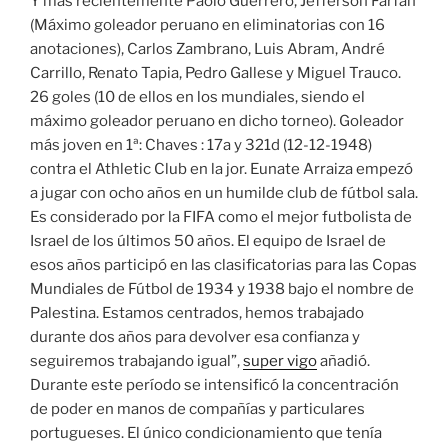
Y más recientemente Paolo Guerrero, Jefferson Farfán
(Máximo goleador peruano en eliminatorias con 16
anotaciones), Carlos Zambrano, Luis Abram, André
Carrillo, Renato Tapia, Pedro Gallese y Miguel Trauco.
26 goles (10 de ellos en los mundiales, siendo el
máximo goleador peruano en dicho torneo). Goleador
más joven en 1ª: Chaves : 17a y 321d (12-12-1948)
contra el Athletic Club en la jor. Eunate Arraiza empezó
a jugar con ocho años en un humilde club de fútbol sala.
Es considerado por la FIFA como el mejor futbolista de
Israel de los últimos 50 años. El equipo de Israel de
esos años participó en las clasificatorias para las Copas
Mundiales de Fútbol de 1934 y 1938 bajo el nombre de
Palestina. Estamos centrados, hemos trabajado
durante dos años para devolver esa confianza y
seguiremos trabajando igual”,
super vigo
añadió.
Durante este período se intensificó la concentración
de poder en manos de compañías y particulares
portugueses. El único condicionamiento que tenía