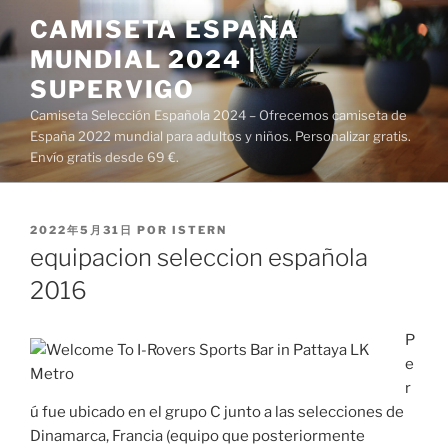
Saltar
CAMISETA ESPAÑA
al
MUNDIAL 2024 |
contenido
SUPERVIGO
Camiseta Selección Española 2024 – Ofrecemos camiseta de
España 2022 mundial para adultos y niños. Personalizar gratis.
Envío gratis desde 69 €.
PUBLICADO
2022年5月31日
POR
ISTERN
EL
equipacion seleccion española
2016
P
e
r
ú fue ubicado en el grupo C junto a las selecciones de
Dinamarca, Francia (equipo que posteriormente