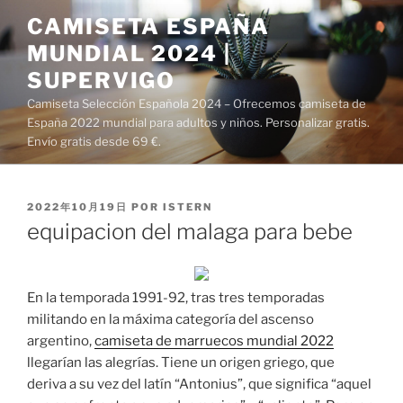
Saltar
CAMISETA ESPAÑA
al
MUNDIAL 2024 |
contenido
SUPERVIGO
Camiseta Selección Española 2024 – Ofrecemos camiseta de
España 2022 mundial para adultos y niños. Personalizar gratis.
Envío gratis desde 69 €.
PUBLICADO
2022年10月19日
POR
ISTERN
EL
equipacion del malaga para bebe
En la temporada 1991-92, tras tres temporadas
militando en la máxima categoría del ascenso
argentino,
camiseta de marruecos mundial 2022
llegarían las alegrías. Tiene un origen griego, que
deriva a su vez del latín “Antonius”, que significa “aquel