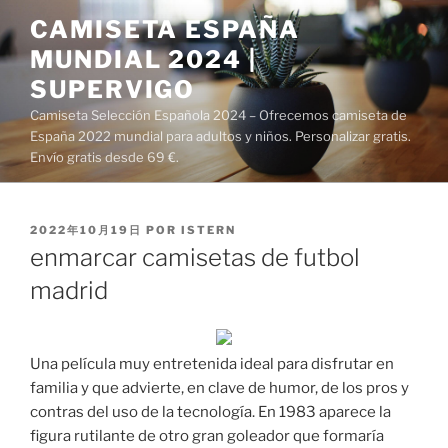
Saltar
CAMISETA ESPAÑA
al
MUNDIAL 2024 |
contenido
SUPERVIGO
Camiseta Selección Española 2024 – Ofrecemos camiseta de
España 2022 mundial para adultos y niños. Personalizar gratis.
Envío gratis desde 69 €.
PUBLICADO
2022年10月19日
POR
ISTERN
EL
enmarcar camisetas de futbol
madrid
Una película muy entretenida ideal para disfrutar en
familia y que advierte, en clave de humor, de los pros y
contras del uso de la tecnología. En 1983 aparece la
figura rutilante de otro gran goleador que formaría