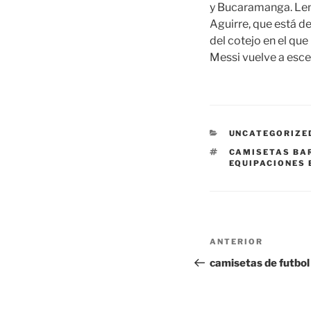
y Bucaramanga. Lenc
Aguirre, que está de
del cotejo en el qu
Messi vuelve a esce
CATEGORÍAS
UNCATEGORIZE
ETIQUETAS
CAMISETAS BA
EQUIPACIONES
Navegación
Entrada
ANTERIOR
de
anterior:
camisetas de futbol
entradas