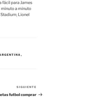
 fácil para James
el minuto a minuto
K Stadium; Lionel
 ARGENTINA
,
SIGUIENTE
Siguiente
entrada
etas futbol comprar