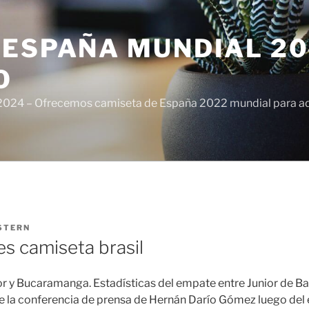
ESPAÑA MUNDIAL 20
O
024 – Ofrecemos camiseta de España 2022 mundial para adul
STERN
les camiseta brasil
or y Bucaramanga. Estadísticas del empate entre Junior de Bar
 la conferencia de prensa de Hernán Darío Gómez luego del 