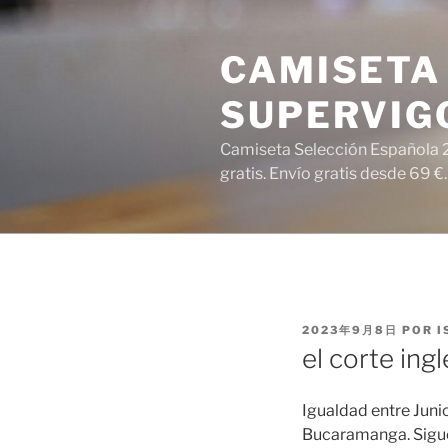
Saltar
al
CAMISETA 
contenido
SUPERVIG
Camiseta Selección Española 2
gratis. Envío gratis desde 69 €.
PUBLICADO
2023年9月8日
POR
I
EL
el corte ing
Igualdad entre Juni
Bucaramanga. Sigue