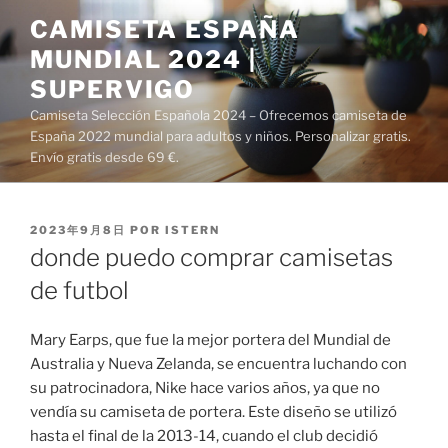
Saltar
CAMISETA ESPAÑA
al
MUNDIAL 2024 |
contenido
SUPERVIGO
Camiseta Selección Española 2024 – Ofrecemos camiseta de
España 2022 mundial para adultos y niños. Personalizar gratis.
Envío gratis desde 69 €.
PUBLICADO
2023年9月8日
POR
ISTERN
EL
donde puedo comprar camisetas
de futbol
Mary Earps, que fue la mejor portera del Mundial de
Australia y Nueva Zelanda, se encuentra luchando con
su patrocinadora, Nike hace varios años, ya que no
vendía su camiseta de portera. Este diseño se utilizó
hasta el final de la 2013-14, cuando el club decidió