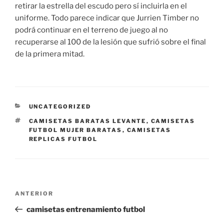
retirar la estrella del escudo pero sí incluirla en el
uniforme. Todo parece indicar que Jurrien Timber no
podrá continuar en el terreno de juego al no
recuperarse al 100 de la lesión que sufrió sobre el final
de la primera mitad.
CATEGORÍAS
UNCATEGORIZED
ETIQUETAS
CAMISETAS BARATAS LEVANTE
,
CAMISETAS
FUTBOL MUJER BARATAS
,
CAMISETAS
REPLICAS FUTBOL
Navegación
Entrada
ANTERIOR
de
anterior:
camisetas entrenamiento futbol
entradas