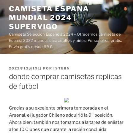
Saltar
CAMISETA ESPAÑA
al
MUNDIAL 2024 |
contenido
SUPERVIGO
Camiseta Selección Española 2024 – Ofrecemos camiseta de
España 2022 mundial para adultos y niños. Personalizar gratis.
Envío gratis desde 69 €.
PUBLICADO
2022年12月19日
POR
ISTERN
EL
donde comprar camisetas replicas
de futbol
Gracias a su excelente primera temporada en el
Arsenal, el jugador Chileno adquirió la 9° posición.
Ahora bien, también nos tomamos a la tarea de enlistar
a los 10 Clubes que durante la recién concluida