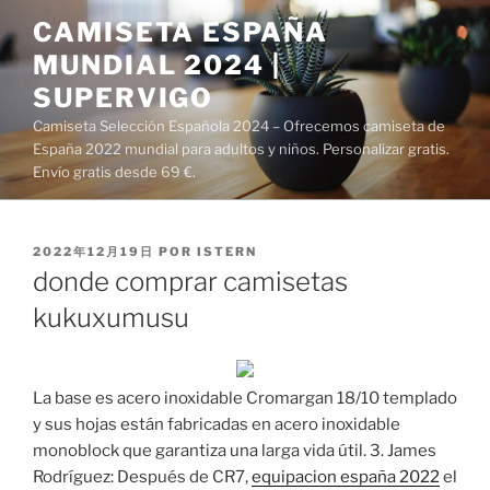
Saltar
CAMISETA ESPAÑA
al
MUNDIAL 2024 |
contenido
SUPERVIGO
Camiseta Selección Española 2024 – Ofrecemos camiseta de
España 2022 mundial para adultos y niños. Personalizar gratis.
Envío gratis desde 69 €.
PUBLICADO
2022年12月19日
POR
ISTERN
EL
donde comprar camisetas
kukuxumusu
La base es acero inoxidable Cromargan 18/10 templado
y sus hojas están fabricadas en acero inoxidable
monoblock que garantiza una larga vida útil. 3. James
Rodríguez: Después de CR7,
equipacion españa 2022
el