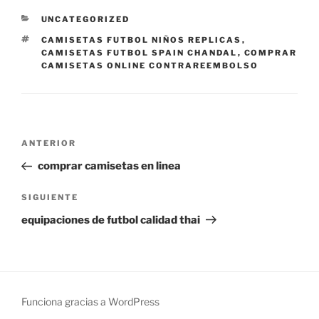
CATEGORÍAS
UNCATEGORIZED
ETIQUETAS
CAMISETAS FUTBOL NIÑOS REPLICAS
,
CAMISETAS FUTBOL SPAIN CHANDAL
,
COMPRAR
CAMISETAS ONLINE CONTRAREEMBOLSO
Navegación
Entrada
ANTERIOR
de
anterior:
comprar camisetas en linea
entradas
Siguiente
SIGUIENTE
entrada
equipaciones de futbol calidad thai
Funciona gracias a WordPress